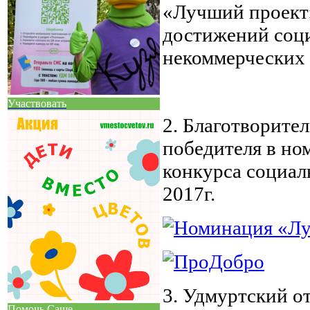
«Лучший проект»
достижений соц
некоммерческих 
Участвовать
2. Благотворите
победителя в но
конкурса социа
2017г.
3. Удмуртский о
Помочь Саше