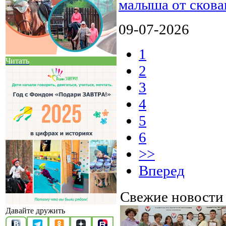
малыша от сков
09-07-2026
1
Читать
2
3
4
5
6
>>
Вперед
Свежие новост
Давайте дружить