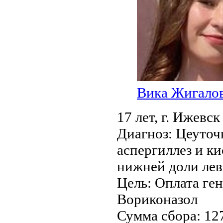
Вика Жигало
17 лет,
г. Ижевск
Диагноз:
Цеуточ
аспергиллез и к
нижней доли лев
Цель:
Оплата ген
Вориконазол
Сумма сбора:
12