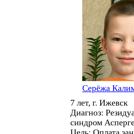
Серёжа Кали
7 лет,
г. Ижевск
Диагноз:
Резиду
синдром Асперг
Цель:
Оплата за