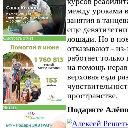
курсов реабилит
между уроками в
занятия в танцев
еще девятилетний
лошади. Но в по
Смотреть отчет
отказывают - из
работает только
на помощь нерав
верховая езда р
чувствительност
пространстве.
Читать
Подарите Алёше