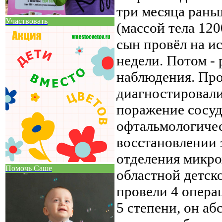
три месяца рань
Участвовать
(массой тела 120
сын провёл на и
недели. Потом -
наблюдения. Про
диагностировали 
поражение сосуд
офтальмологичес
восстановлении 
отделения микро
Помочь Саше
областной детск
провели 4 опера
5 степени, он а