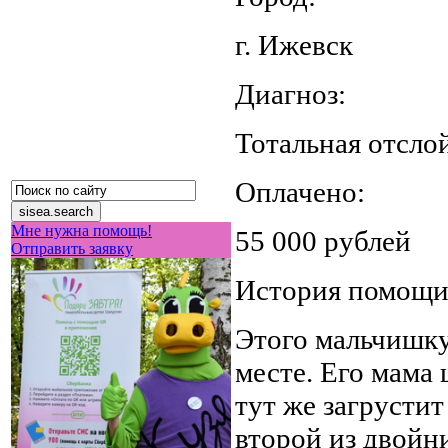
г. Ижевск
Диагноз:
Тотальная отслой
Оплачено:
Мне нужна помощь!
55 000 рублей
Отправить заявку
История помощ
Этого мальчишку
месте. Его мама 
тут же загрустит
второй из двойн