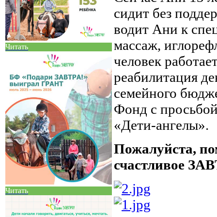
сидит без поддер
водит Ани к спе
массаж, иглорефл
Читать
человек работает
реабилитация де
семейного бюдже
Фонд с просьбой
«Дети-ангелы».
Пожалуйста, по
счастливое ЗАВ
Читать