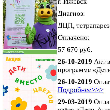
г. Ижевск
Диагноз:
ДЦП, тетрапарез
Оплачено:
57 670‬ руб.
Участвовать
26-10-2019
Акт з
программе «Дет
26-10-2019
Оплат
Подробнее>>>
29-03-2019
Оплач
слёте «Дети-Анг