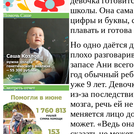
девочка готовит
школы. Она сама
Помочь Саше
цифры и буквы, 
плавать и готова
Но одно даётся 
плохо разговари
запасе Ани всего
год обычный ребе
уже 9 лет. Девоч
Смотреть отчет
из-за последств
мозга, речь ей н
меняется лицо до
может. «Ведь она
сказать не может