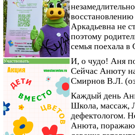
незамедлительно
восстановлению
Аркадьевна не 
поэтому родител
семья поехала в 
И, о чудо! Аня п
Участвовать
Сейчас Анюту на
Смирнов В.Л. (о
Каждый день Ани
Школа, массаж, 
дефектологом. Но
Анюта, поражаю