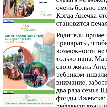
очень больно см
Когда Анечка что
Читать
становится печал
Родители примен
препараты, чтоб
возможности не 
только папа. Ма
свою жизнь Ане, 
ребенком-инвали
внимание, забота
два раза семье 
Читать
фонды Ижевска: 
рефлексотерапии