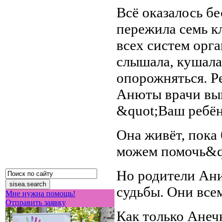
Всё оказалось б
пережила семь к
всех систем орга
слышала, кушала 
опорожняться. Р
Анюты врачи вын
&quot;Ваш ребён
Она живёт, пока 
можем помочь&q
Но родители Ани
судьбы. Они всем
Мне нужна помощь!
Отправить заявку
Как только Анеч