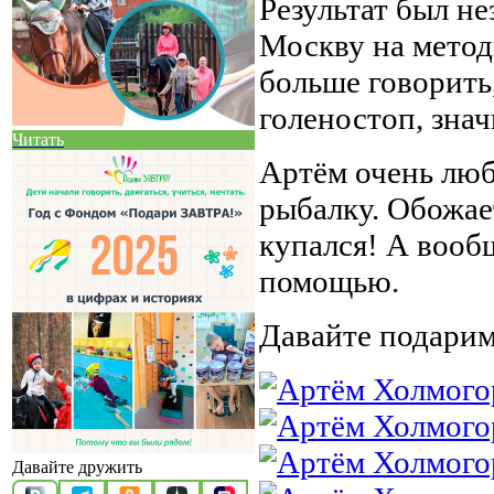
Результат был не
Москву на метод
больше говорить,
голеностоп, зна
Читать
Артём очень лю
рыбалку. Обожает
купался! А вообщ
помощью.
Давайте подари
Давайте дружить