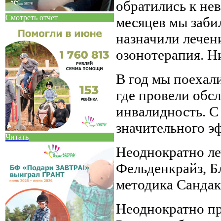
обратились к нев
Смотреть отчет
месяцев мы заби
назначили лечени
озонотерапия. Н
В год мы поехал
где провели обс
инвалидность. С 
значительного э
Читать
Неоднократно леч
Фельденкрайз, Б
методика Сандак
Неоднократно пр