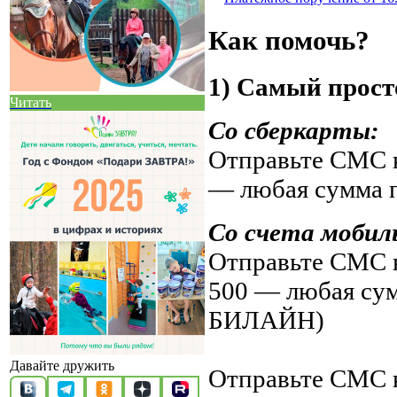
Как помочь?
1) Самый прост
Читать
Со сберкарты:
Отправьте СМС н
— любая сумма 
Со счета мобил
Отправьте СМС н
500 — любая су
БИЛАЙН)
Давайте дружить
Отправьте СМС н