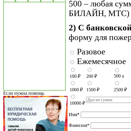
500 – любая су
БИЛАЙН, МТС)
2) С банковско
форму для поже
Разовое
Ежемесячное
500
a
100
₽
200
₽
1000
₽
1500
₽
2500
₽
Если нужна помощь
10000
₽
Имя
*
Фамилия
*