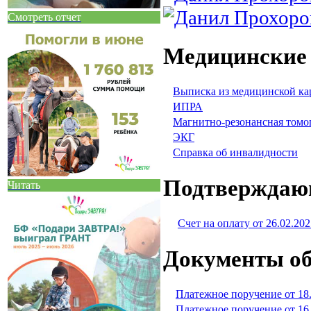
Смотреть отчет
Медицинские
Выписка из медицинской ка
ИПРА
Магнитно-резонансная томо
ЭКГ
Справка об инвалидности
Подтверждаю
Читать
Счет на оплату от 26.02.202
Документы об
Платежное поручение от 18
Платежное поручение от 16