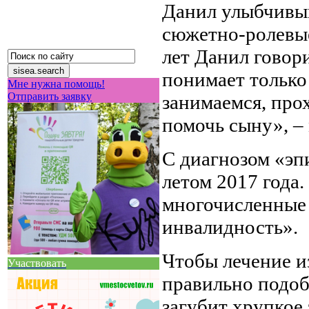
Данил улыбчивый
сюжетно-ролевые
лет Данил говор
понимает только
Мне нужна помощь!
Отправить заявку
занимаемся, про
помочь сыну», –
С диагнозом «эп
летом 2017 года
многочисленные 
инвалидность».
Чтобы лечение и
Участвовать
правильно подобр
загубит хрупкое 