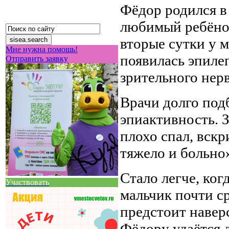
Фёдор родился в
любимый ребёнок
вторые сутки у 
Мне нужна помощь!
появилась эпиле
Отправить заявку
зрительного нерв
Врачи долго под
эпиактивность. З
плохо спал, вскр
тяжело и больно
Стало легче, ко
Участвовать
мальчик почти с
предстоит наверс
Фёдору удаётся д