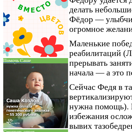
делать небольши
Фёдор — улыбчив
огромное желани
Маленькие побед
реабилитаций (Л
Помочь Саше
прерывать заняти
начала — а это 
Сейчас Федя в та
вертикализируют
нужна помощь). 
избежания ослож
вывих тазобедре
Смотреть отчет