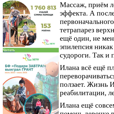
Массаж, приём л
эффекта. А посл
первоначального
тетрапарез верх
ещё один, не ме
эпилепсия никак 
Читать
судороги. Так и 
Илана всё ещё пл
переворачиваться
ползает. Жизнь 
реабилитации, ле
Илана ещё совсе
помочь девочке 