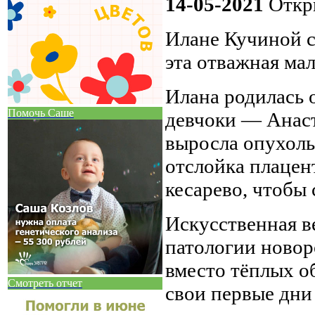
14-05-2021
Откры
Илане Кучиной с
эта отважная ма
Илана родилась 
Помочь Саше
девчоки — Анаст
выросла опухоль
отслойка плацен
кесарево, чтобы 
Искусственная в
патологии ново
вместо тёплых о
Смотреть отчет
свои первые дни