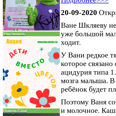
20-09-2020
Откры
Ване Шкляеву не
уже большой маль
Участвовать
ходит.
У Вани редкое т
которое связано
ацидурия типа 1.
мозга малыша. В 
ребёнок будет пл
Поэтому Ваня со
и молочное. Каш
Помочь Саше