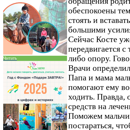
обращения родит
обеспокоены тем
стоять и встават
большими усили
Сейчас Косте уж
передвигается с 
либо опору. Гово
Читать
Врачи определил
Папа и мама маль
помогают ему во 
ходить. Правда,
средств на лечен
Поможем мальчик
постараться, чт