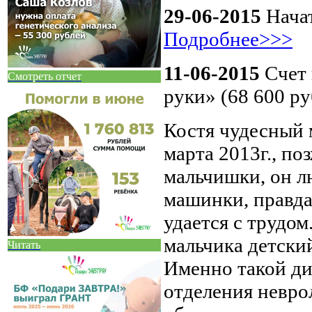
29-06-2015
Нача
Подробнее>>>
11-06-2015
Счет
Смотреть отчет
руки» (68 600 ру
Костя чудесный 
марта 2013г., по
мальчишки, он лю
машинки, правда
удается с трудом
мальчика детски
Читать
Именно такой ди
отделения невро