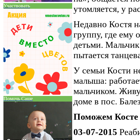
Участвовать
утомляется, у ра
Недавно Костя на
группу, где ему 
детьми. Мальчик
пытается танцева
У семьи Кости н
малыша: работает
мальчиком. Живу
Помочь Саше
доме в пос. Бале
Поможем Косте 
03-07-2015
Реаб