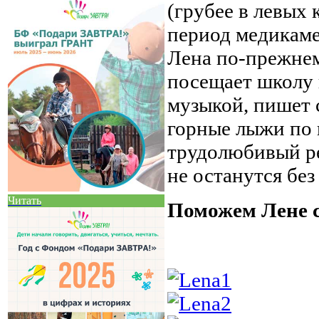
(грубее в левых 
период медикаме
Лена по-прежнем
посещает школу 
музыкой, пишет с
горные лыжи по
трудолюбивый ре
не останутся без 
Читать
Поможем Лене с