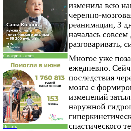
изменила всю на
черепно-мозговая
реанимации, 3 д
началась совсем 
разговаривать, си
Смотреть отчет
Многое уже поза
ежедневно. Сейч
последствия чер
мозга с формир
изменений затыл
наружной гидро
гиперкинетическ
спастического т
Читать