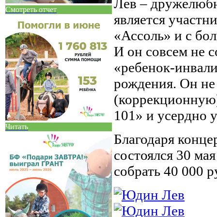
Лев – дружелюбн
Смотреть отчет
является участн
«Ассоль» и с бо
И он совсем не 
«ребенок-инвали
рождения. Он не
(коррекционную
101» и усердно у
Читать
Благодаря конце
состоялся 30 мая
собрать 40 000 р