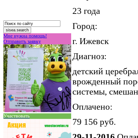
23 года
Город:
Мне нужна помощь!
г. Ижевск
Отправить заявку
Диагноз:
детский церебра
врожденный поро
системы, смешан
Оплачено:
Участвовать
79 156‬ руб.
29-11-2016
Оплач