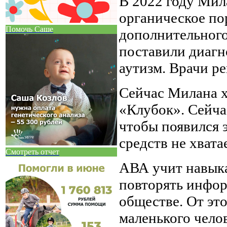
В 2022 году Мил
органическое по
Помочь Саше
дополнительного
поставили диагн
аутизм. Врачи р
Сейчас Милана х
«Клубок». Сейча
чтобы появился э
средств не хватае
Смотреть отчет
АВА учит навыка
повторять инфор
обществе. От эт
маленького челов