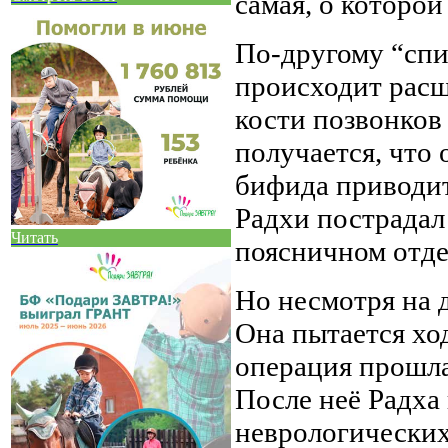
самая, о которой
По-другому “спи
происходит расщ
кости позвонков
получается, что
бифида приводит
Радхи пострадал
Читать
поясничном отде
Но несмотря на д
Она пытается хо
операция прошла
После неё Радха 
неврологически