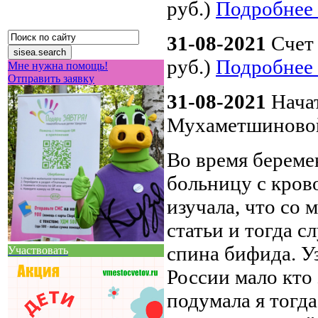
руб.)
Подробнее
31-08-2021
Счет
руб.)
Подробнее
Мне нужна помощь!
Отправить заявку
31-08-2021
Начат
Мухаметшиново
Во время береме
больницу с кров
изучала, что со
статьи и тогда с
спина бифида. Уз
Участвовать
России мало кто 
подумала я тогд