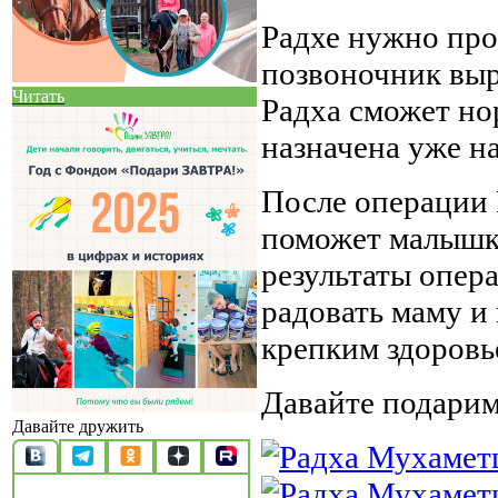
Радхе нужно про
позвоночник выр
Читать
Радха сможет но
назначена уже на
После операции 
поможет малышке
результаты опер
радовать маму и
крепким здоровь
Давайте подарим
Давайте дружить