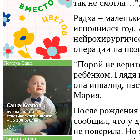
так не смогла…”
Радха – маленьк
исполнился год.
нейрохирургичес
операции на поз
“Порой не верит
Помочь Саше
ребёнком. Глядя 
она инвалид, на
Мария.
После рождения 
сообщил, что у д
не поверила. Но 
Смотреть отчет