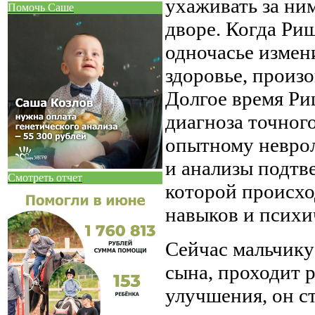
ухаживать за ним
Помочь Саше
дворе. Когда Риш
одночасье измен
здоровье, произ
Долгое время Ри
диагноза точного
опытному неврол
и анализы подтве
Смотреть отчет
которой происхо
навыков и психи
Сейчас мальчику 
сына, проходит 
улучшения, он ст