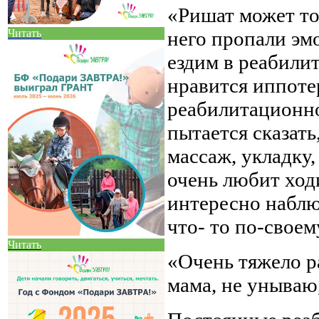
«Ришат может то
Читать
него пропали эмо
ездим в реабили
нравится иппоте
реабилитационно
пытается сказать
массаж, укладку,
очень любит ходи
интересно наблю
что- то по-своем
Читать
«Очень тяжело ра
мама, не унываю