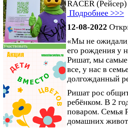
RACER (Рейсер) 
Подробнее >>>
12-08-2022
Откры
«Мы не ожидали,
Участвовать
его рождения у н
Ришат, мы самые
все, у нас в сем
долгожданный ре
Ришат рос общит
ребёнком. В 2 го
поваром. Семья Р
домашних животн