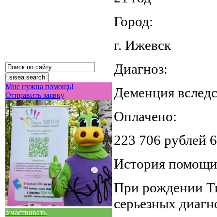
Город:
г. Ижевск
Диагноз:
Мне нужна помощь!
Деменция вследс
Отправить заявку
Оплачено:
223 706 рублей 6
История помощ
При рождении Ти
серьезных диагн
Участвовать