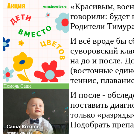
«Красивым, воен
говорили: будет
Родители Тимура 
И всё вроде бы с
суворовский клас
на до и после. Д
(восточные един
теннис, плавание
Помочь Саше
И после - обслед
поставить диагно
только «разряды»
Подобрать препа