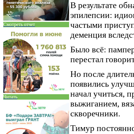
В результате об
эпилепсии: идио
частыми присту
Смотреть отчет
деменция вследст
Было всё: пампе
перестал говорит
Но после длител
появились улучш
начал учиться, п
Читать
выжиганием, вяз
скворечники.
Тимур постоянн