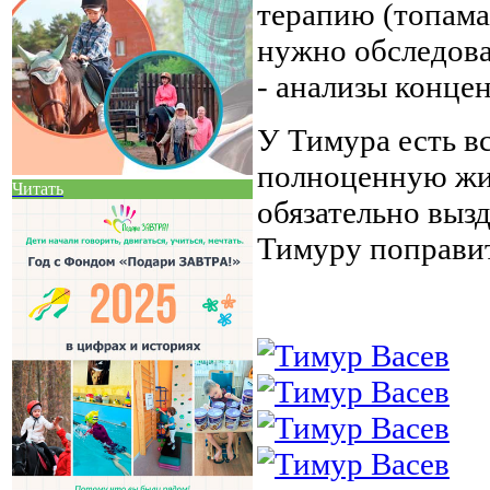
терапию (топама
нужно обследова
- анализы конце
У Тимура есть в
полноценную жиз
Читать
обязательно выз
Тимуру поправит