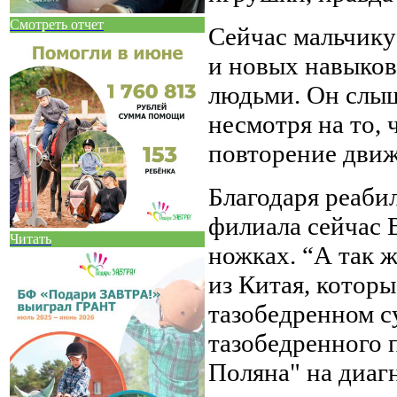
Смотреть отчет
Сейчас мальчику
и новых навыков
людьми. Он слыш
несмотря на то, 
повторение движ
Благодаря реаби
филиала сейчас 
Читать
ножках. “А так ж
из Китая, которы
тазобедренном су
тазобедренного 
Поляна" на диагн