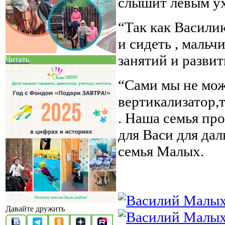
слышит левым ух
“Так как Васили
и сидеть , маль
занятий и разви
Читать
“Сами мы не мож
вертикализатор,т
. Наша семья пр
для Васи для да
семья Малых.
Давайте дружить