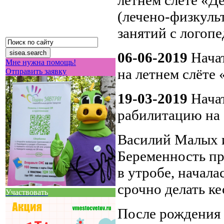
летнем слете «Д
(лечено-физкуль
занятий с логоп
06-06-2019
Начат
Мне нужна помощь!
на летнем слёте 
Отправить заявку
19-03-2019
Начат
рабилитацию на
Василий Малых и
Беременность пр
в утробе, начал
срочно делать к
Участвовать
После рождения 