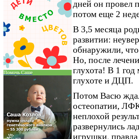
дней он провел 
потом еще 2 нед
В 3,5 месяца род
развитии: неувер
обнаружили, что
Но, после лечени
глухота! В 1 го
Помочь Саше
глухоте и ДЦП.
Потом Васю ждал
остеопатии, ЛФК 
неплохой результ
развернулись лад
игрушки, правда