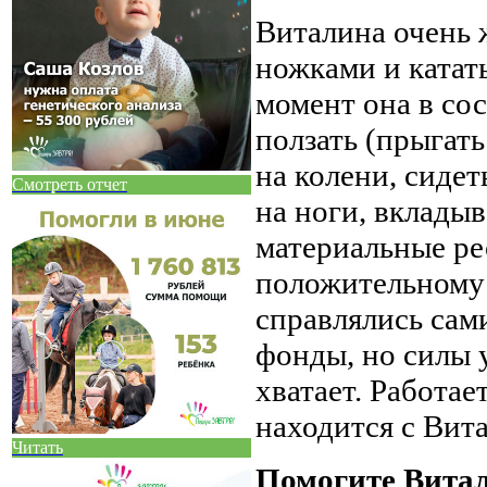
Виталина очень 
ножками и катать
момент она в со
ползать (прыгать
на колени, сидет
Смотреть отчет
на ноги, вклады
материальные ре
положительному 
справлялись сам
фонды, но силы у
хватает. Работае
находится с Вит
Читать
Помогите Витал