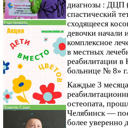
диагнозы : ДЦП 
спастический те
сходящееся косог
Участвовать
девочки начали 
комплексное леч
в местных лечеб
реабилитации в К
больнице № 8» г.
Каждые 3 месяца
реабилитационн
остеопата, прошл
Помочь Саше
Челябинск — пос
более уверенно д