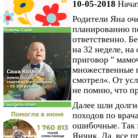
10-05-2018
Начат
Родители Яна оче
планированию пе
Помочь Саше
ответственно. Б
на 32 неделе, н
приговор " мамоч
множественные п
смотрел«. От ус
не помню, что пр
Далее шли долги
Смотреть отчет
походов по врача
ошибочные. Так в
Янчик. Да, все 