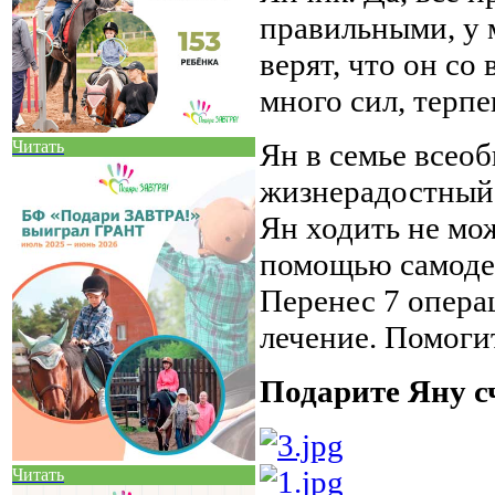
правильными, у 
верят, что он со
много сил, терпе
Читать
Ян в семье всео
жизнерадостный
Ян ходить не мож
помощью самодел
Перенес 7 опера
лечение. Помоги
Подарите Яну с
Читать