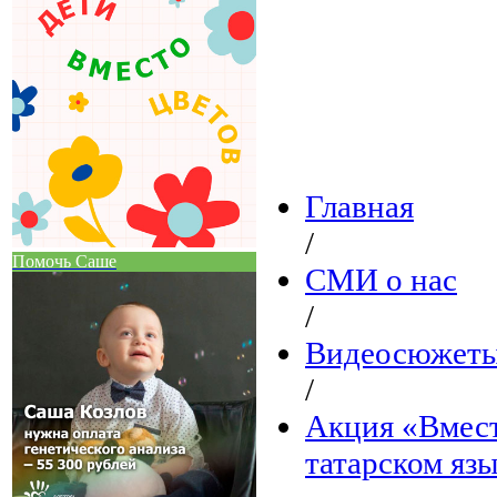
Главная
/
Помочь Саше
СМИ о нас
/
Видеосюжеты
/
Акция «Вмест
татарском яз