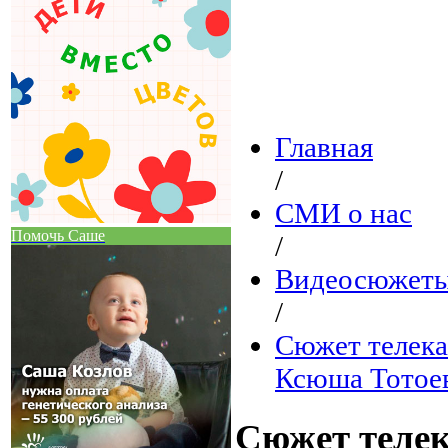
Главная
/
СМИ о нас
Помочь Саше
/
Видеосюжеты
/
Сюжет телека
Ксюша Тотое
Сюжет теле