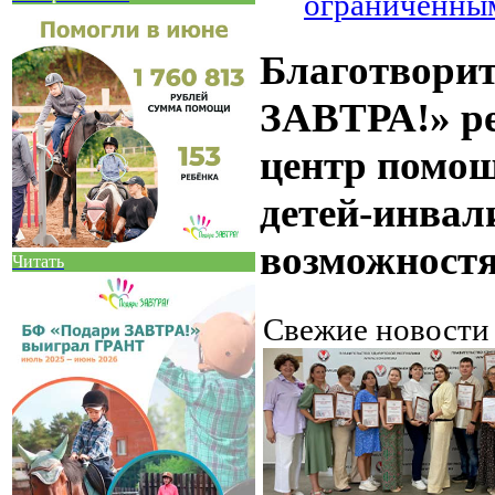
ограниченны
Благотвори
ЗАВТРА!» ре
центр помо
детей-инвал
возможностя
Читать
Свежие новост