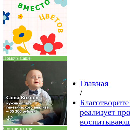
Помочь Саше
Главная
/
Благотворит
реализует пр
воспитывающи
Смотреть отчет