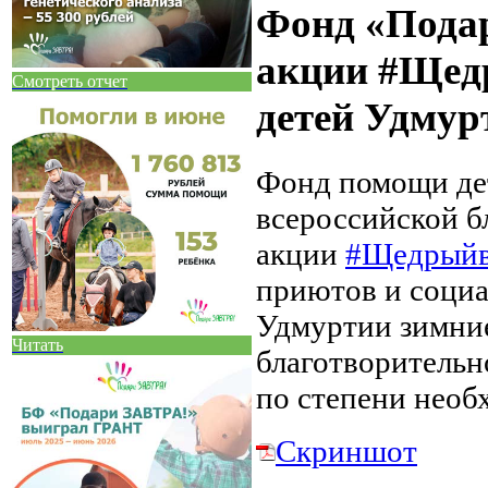
Фонд «Пода
акции #Щед
Смотреть отчет
детей Удмур
Фонд помощи де
всероссийской б
акции
#Щедрыйв
приютов и соци
Удмуртии зимни
Читать
благотворительн
по степени необ
Скриншот