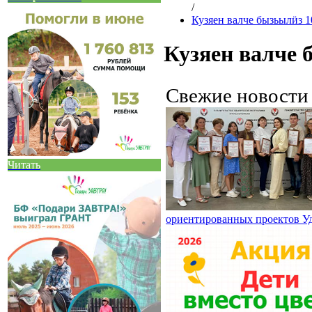
/
Кузяен валче бызьылӥз 1
Кузяен валче 
Свежие новост
Читать
ориентированных проектов У