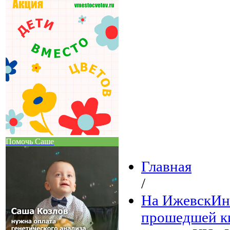
Помочь Саше
Главная
/
На ИжевскИнф
прошедшей ки