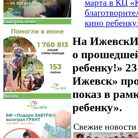
марта в КЦ 
благотворите
кино ребенку
Смотреть отчет
На ИжевскИ
о прошедше
ребенку!» 2
Ижевск» пр
показ в рам
Читать
ребенку».
Свежие новост