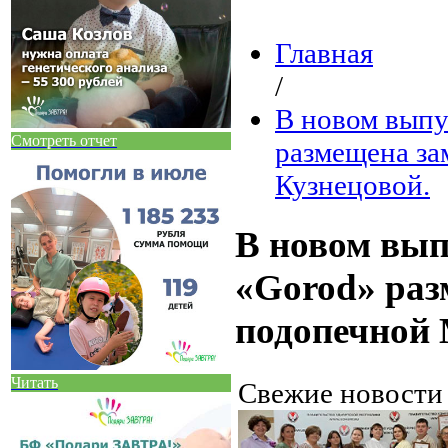
Главная
/
В новом выпу
Смотреть отчет
размещена за
Кузнецовой.
В новом вып
«Gorod» раз
подопечной 
Читать
Свежие новост