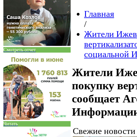
Главная
/
Жители Ижевс
вертикализат
Смотреть отчет
социальной 
Жители Ижев
покупку вер
сообщает Аг
Информаци
Читать
Свежие новост