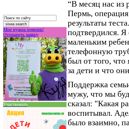
“В месяц нас из
Пермь, операция 
результаты тест
Мне нужна помощь!
подтвердился. Я 
Отправить заявку
маленьким ребенк
телефонную труб
был от того, что 
за дети и что он
Поддержка семьи
мужу, что мы буд
сказал: "Какая р
Участвовать
воспитывал. Адел
было взаимно, па