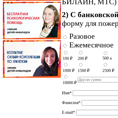
БИЛАЙН, МТС)
2) С банковско
форму для поже
Разовое
Ежемесячное
500
a
100
₽
200
₽
1000
₽
1500
₽
2500
₽
10000
₽
Имя
*
Фамилия
*
E-mail
*