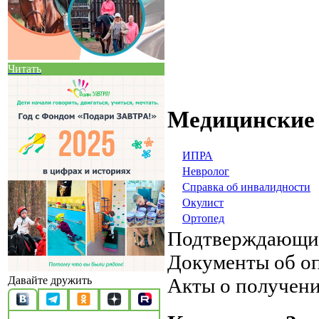
Читать
Медицинские
ИПРА
Невролог
Справка об инвалидности
Окулист
Ортопед
Подтверждающи
Документы об о
Давайте дружить
Акты о получен