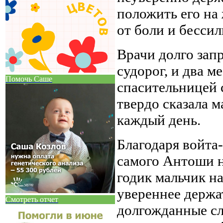
положить его на
от боли и бессил
Врачи долго зап
судорог, и два 
Помочь Саше
спасительницей 
твердо сказала м
каждый день.
Благодаря войта
самого Антоши н
годик мальчик на
увереннее держат
Смотреть отчет
долгожданные сло