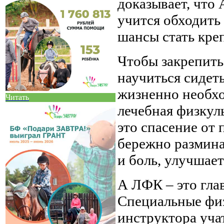
доказывает, что 
учится обходить 
шансы стать креп
Чтобы закрепить 
научиться сидеть
жизненно необхо
Читать
лечебная физкул
это спасение от
бережно размин
и боль, улучшае
А ЛФК – это гла
Специальные фи
инструктора уча