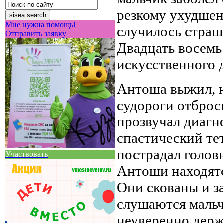
резкому ухудше
Мне нужна помощь!
случилось страшн
Отправить заявку
Двадцать восемь
искусственного 
Антоша выжил, 
судороги отброси
прозвучал диагн
спастический тет
пострадал голов
Участвовать
Антоши находятс
Они скованы и за
слушаются мальчи
неуверенно держи