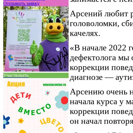
Отправить заявку
Арсений любит р
головоломки, сби
качелях.
«В начале 2022 
дефектолога мы 
коррекции повед
диагнозе — аути
Участвовать
Арсению очень н
начала курса у 
коррекции повед
он начал повторя