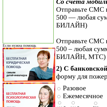
Со счета мобил
Отправьте СМС н
500 — любая су
БИЛАЙН)
Отправьте СМС н
Если нужна помощь
500 – любая су
БИЛАЙН, МТС)
2) С банковско
форму для поже
Разовое
Ежемесячное