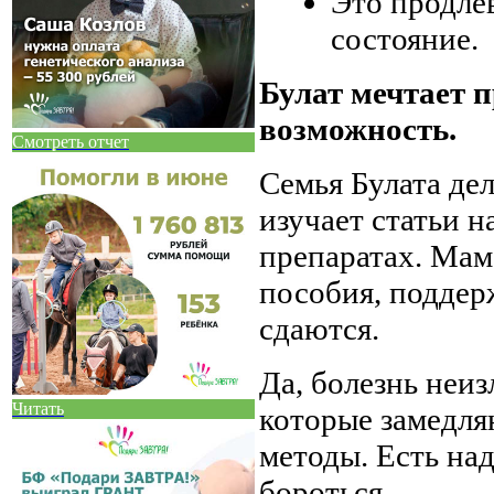
Это продле
состояние.
Булат мечтает п
возможность.
Смотреть отчет
Семья Булата де
изучает статьи н
препаратах. Мам
пособия, поддер
сдаются.
Да, болезнь неиз
Читать
которые замедля
методы. Есть на
бороться.