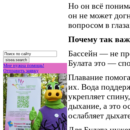
Но он всё понима
он не может дог
вопросом в глаза
Почему так важ
Бассейн — не пр
Булата это — сп
Мне нужна помощь!
Отправить заявку
Плавание помога
их. Вода поддер
укрепляет спину,
дыхание, а это о
ослабляет дыха
Для Булата нуже