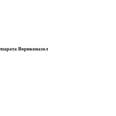
репарата Вориконазол