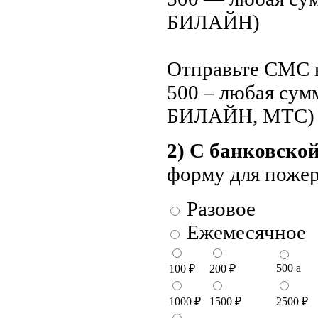
БИЛАЙН)
Отправьте СМС н
500 – любая су
БИЛАЙН, МТС)
2) С банковско
форму для поже
Разовое
Ежемесячное
500
a
100
₽
200
₽
1000
₽
1500
₽
2500
₽