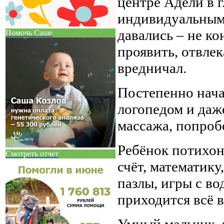
центре Адели в г
индивидуальными
давались – не ко
Помочь Саше
проявить, отвлек
вредничал.
Постепенно начал
логопедом и даж
массажа, попроб
Ребёнок потихон
Смотреть отчет
счёт, математику
пазлы, игры с во
приходится всё в