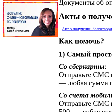
Документы об о
Акты о получ
Акт о получении благотвори
Как помочь?
1) Самый прост
Со сберкарты:
Отправьте СМС н
— любая сумма 
Со счета мобил
Отправьте СМС н
500 — любая су