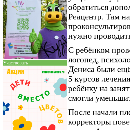
обратиться допо
Реацентр. Там н
проконсультиров
нужно проводить
С ребёнком пров
логопед, психоло
Участвовать
Дениса были ещё
5 курсов лечения
ребёнку на занят
смогли уменьшит
После начали пл
корректоры пове