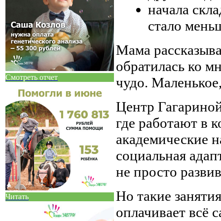
начала скл
стало мень
Мама рассказыва
обратилась ко мн
Смотреть отчет
чудо. Маленькое,
Центр Гагариной
где работают в к
академические н
социальная адапт
не просто развив
Но такие заняти
Читать
оплачивает всё с