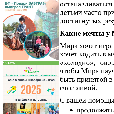
останавливаться 
детьми часто при
достигнутых рез
Какие мечты у
Мира хочет играт
хочет ходить в м
«холодно», говор
Читать
чтобы Мира науч
быть принятой в
счастливой.
С вашей помощь
продолжать 