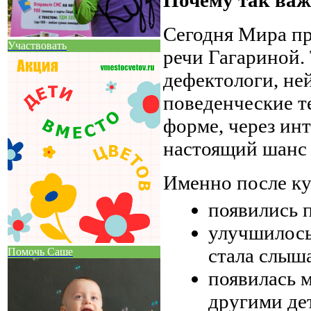
Почему так важ
Сегодня Мира пр
Участвовать
речи Гагариной.
дефектологи, не
поведенческие т
форме, через инт
настоящий шанс 
Именно после ку
появились п
улучшилось
стала слыш
Помочь Саше
появилась 
другими де