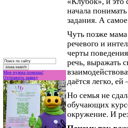
«Клубок», и это
начала понимать
задания. А самое
Чуть позже мама
речевого и инте
черты поведения
речь, выражать с
взаимодействова
Мне нужна помощь!
Отправить заявку
даётся легко, ей
Но семья не сда
обучающих курсо
окружение. И ре