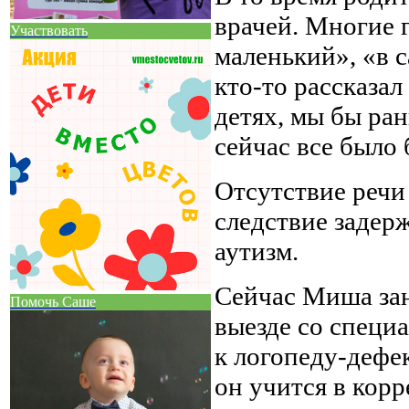
врачей. Многие 
Участвовать
маленький», «в с
кто-то рассказал
детях, мы бы ра
сейчас все было 
Отсутствие речи 
следствие задер
аутизм.
Сейчас Миша зан
Помочь Саше
выезде со специ
к логопеду-дефек
он учится в корр