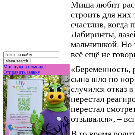
Миша любит расс
строить для них 
счастлив, когда 
Лабиринты, лазе
мальчишкой. Но р
всё ещё не говор
Мне нужна помощь!
«Беременность, 
Отправить заявку
сына шло по норм
случился отказ в
перестал реагир
перестал смотрет
отзывался», – вс
В то время роди