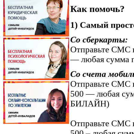
Как помочь?
1) Самый прост
Со сберкарты:
Отправьте СМС н
— любая сумма 
Со счета мобил
Отправьте СМС н
500 — любая су
БИЛАЙН)
Отправьте СМС н
500 – любая су