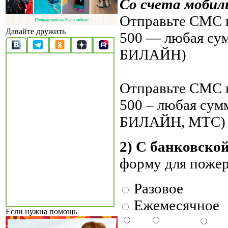
Со счета мобил
Отправьте СМС н
Давайте дружить
500 — любая су
БИЛАЙН)
Отправьте СМС н
500 – любая су
БИЛАЙН, МТС)
2) С банковско
форму для поже
Разовое
Ежемесячное
Если нужна помощь