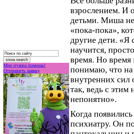
Всё больше разни
взрослением. И 
детьми. Миша не
«пока-пока», ко
другие дети. «Я
научится, прост
время. Но время 
Мне нужна помощь!
понимаю, что на
Отправить заявку
внутренних сил о
так, ведь с этим
непонятно».
Когда появились
психиатру. Он п
пантокальцин и в