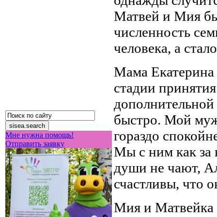
однажды случитс
Матвей и Мия б
численность семь
человека, а стало
Мама Екатерина 
стадии принятия
дополнительной 
быстро. Мой муж
гораздо спокойнее
Мне нужна помощь!
Отправить заявку
Мы с ним как за
души не чают, А
счастливы, что он
Мия и Матвейка 