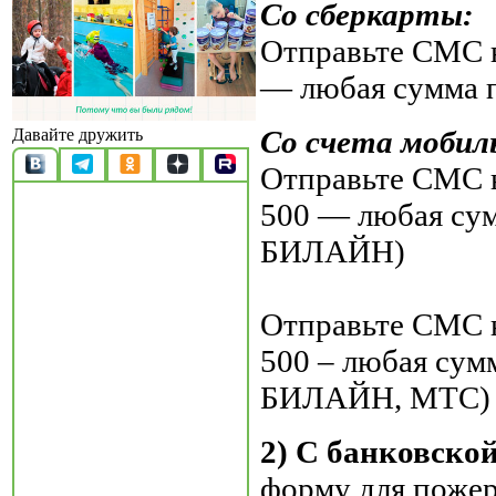
Со сберкарты:
Отправьте СМС н
— любая сумма 
Со счета мобил
Давайте дружить
Отправьте СМС н
500 — любая су
БИЛАЙН)
Отправьте СМС н
500 – любая су
БИЛАЙН, МТС)
2) С банковско
форму для поже