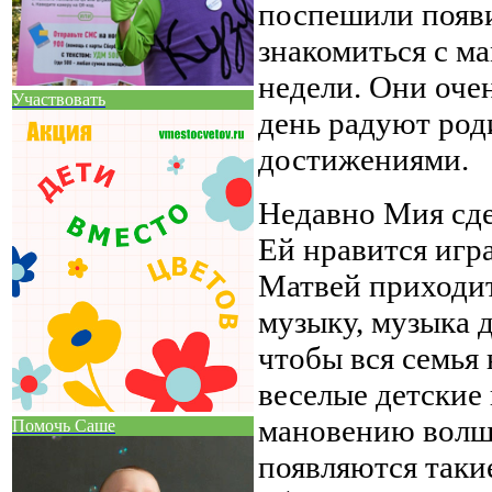
поспешили появи
знакомиться с ма
недели. Они оче
Участвовать
день радуют род
достижениями.
Недавно Мия сде
Ей нравится игра
Матвей приходит
музыку, музыка д
чтобы вся семья
веселые детские
мановению волше
Помочь Саше
появляются таки