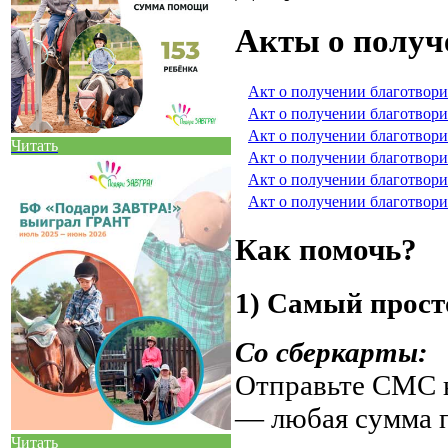
Акты о получ
Акт о получении благотвори
Акт о получении благотвори
Акт о получении благотвори
Читать
Акт о получении благотвори
Акт о получении благотвори
Акт о получении благотвори
Как помочь?
1) Самый прост
Со сберкарты:
Отправьте СМС н
— любая сумма 
Читать