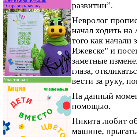
Мне нужна помощь!
развитии”.
Отправить заявку
Невролог пропис
начал ходить на
того как начали
Ижевске" и посе
заметные измене
глаза, откликать
вести за руку, п
Участвовать
На данный момен
помощью.
Никита любит обн
машине, прыгать