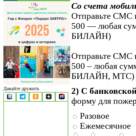
Со счета мобил
Отправьте СМС н
500 — любая су
БИЛАЙН)
Отправьте СМС н
500 – любая су
БИЛАЙН, МТС)
2) С банковско
Давайте дружить
форму для поже
Разовое
Ежемесячное