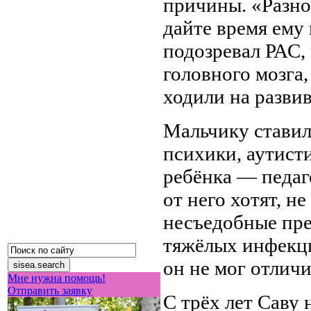
причины. «Разно
дайте время ему 
подозревал РАС,
головного мозга
ходили на развив
Мальчику ставил
психики, аутист
ребёнка — педаг
от него хотят, н
несъедобные пре
тяжёлых инфекци
он не мог отличи
Мне нужна помощь!
Отправить заявку
С трёх лет Саву