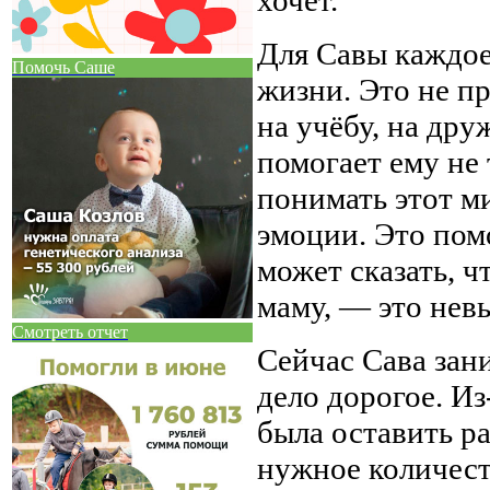
хочет.
Для Савы каждое
Помочь Саше
жизни. Это не п
на учёбу, на дру
помогает ему не 
понимать этот м
эмоции. Это помо
может сказать, ч
маму, — это нев
Смотреть отчет
Сейчас Сава зан
дело дорогое. И
была оставить ра
нужное количест