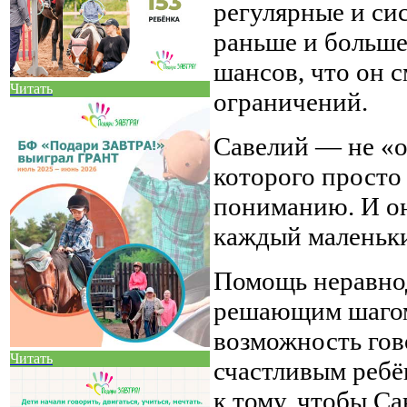
регулярные и сис
раньше и больше
шансов, что он с
Читать
ограничений.
Савелий — не «о
которого просто 
пониманию. И он
каждый маленьки
Помощь неравно
решающим шагом
возможность гов
Читать
счастливым ребё
к тому, чтобы Са