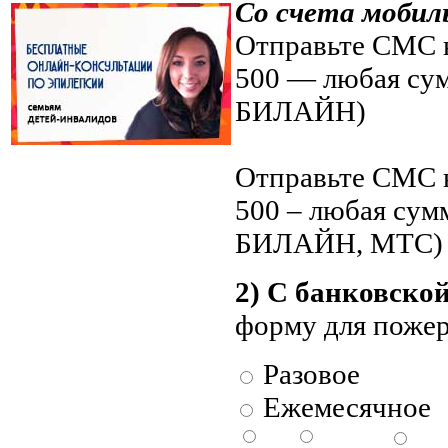
Со счета мобил
Отправьте СМС н
500 — любая су
БИЛАЙН)
Отправьте СМС н
500 – любая су
БИЛАЙН, МТС)
2) С банковско
форму для поже
Разовое
Ежемесячное