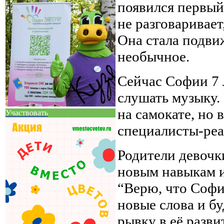
появился первый
не разговаривает
Она стала подвиж
необычное.
Сейчас Софии 7 л
слушать музыку. 
на самокате, но
Участвовать
специалисты-реа
Родители девочки
новым навыкам и
“Верю, что Софи
новые слова и б
рывку в её разв