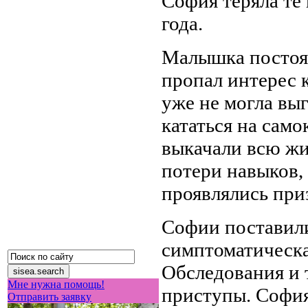
София теряла те 
года.
Малышка постоянн
пропал интерес
уже не могла выг
кататься на само
выкачали всю жи
потери навыков,
проявлялись при
Софии поставили
симптоматическа
Обследования и 
Мне нужна помощь!
приступы. София
Отправить заявку