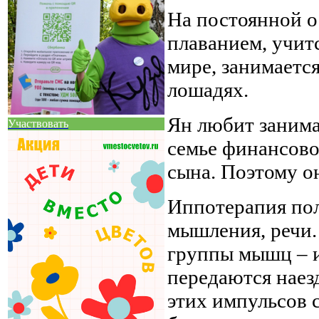
На постоянной о
плаванием, учит
мире, занимается
лошадях.
Ян любит занима
Участвовать
семье финансово
сына. Поэтому о
Иппотерапия пол
мышления, речи.
группы мышц – 
передаются наез
этих импульсов 