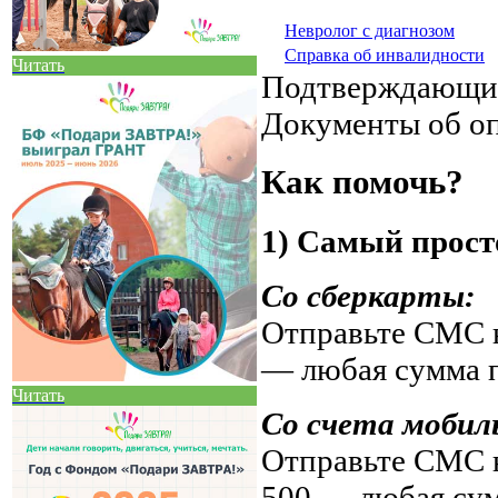
Невролог с диагнозом
Справка об инвалидности
Читать
Подтверждающи
Документы об о
Как помочь?
1) Самый прост
Со сберкарты:
Отправьте СМС н
— любая сумма 
Читать
Со счета мобил
Отправьте СМС н
500 — любая су