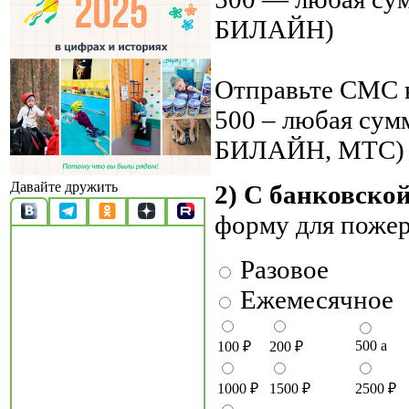
БИЛАЙН)
Отправьте СМС н
500 – любая су
БИЛАЙН, МТС)
Давайте дружить
2) С банковско
форму для поже
Разовое
Ежемесячное
500
a
100
₽
200
₽
1000
₽
1500
₽
2500
₽