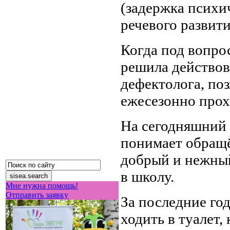
(задержка психич
речевого развити
Когда под вопро
решила действов
дефектолога, по
ежесезонно прох
На сегодняшний 
понимает обращё
добрый и нежный
в школу.
Мне нужна помощь!
Отправить заявку
За последние год
ходить в туалет, 