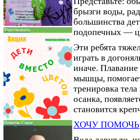
Представьте: об
брызги воды, рад
большинства дет
подопечных — це
Участвовать
Эти ребята тяжел
играть в догонял
иначе. Плавание 
мышцы, помогает
тренировка тела 
осанка, появляет
становится крепч
ХОЧУ ПОМОЧЬ
Помочь Саше
Вода дарит то, 