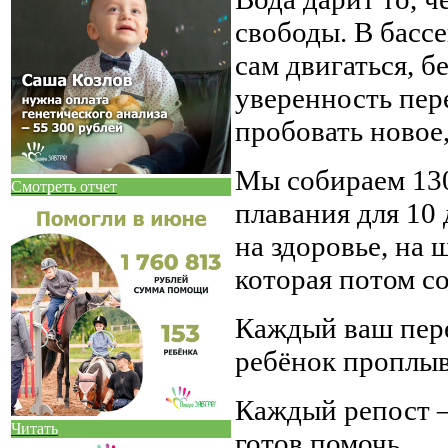
свободы. В басс
сам двигаться, б
уверенность пер
пробовать новое,
Мы собираем 130
Смотреть отчет
плавания для 10 
на здоровье, на 
которая потом с
Каждый ваш пере
ребёнок проплыв
Каждый репост — 
Читать
готов помочь.