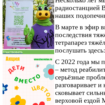
радиостанцией В
наших подопечн
В марте в эфир 
последствия тяж
тетрапарез тяжё
послушать здесь
Участвовать
С 2022 года мы 
– метод реабили
серьёзные пробл
разговаривает и 
сковывает сильн
верховой ездой 