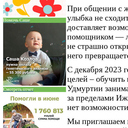
При общении с ж
улыбка не сходит
Помочь Саше
доставляет возм
помощником — л
не страшно откр
него превращает
С декабря 2023 г
целей – обучить 
Удмуртии занима
Смотреть отчет
за пределами Иже
нет возможности.
Мы приглашаем 