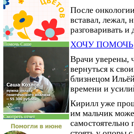
После онкологии
вставал, лежал, 
разговаривать и 
ХОЧУ ПОМОЧЬ
Помочь Саше
Врачи уверены, 
вернуться к свои
близнецом Ильёй
времени и усили
Кирилл уже прош
им мальчик может
Смотреть отчет
самостоятельно п
стоять у опоры с