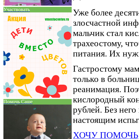
Участвовать
Уже более десят
злосчастной инф
мальчик стал ки
трахеостому, чт
питания. Их нуж
Гастростому мам
только в больниц
реанимация. Поэ
кислородный кон
Помочь Саше
рублей. Без него
настоящим испы
ХОЧУ ПОМОЧЬ