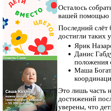
Осталось собрать
вашей помощью н
Последний слёт б
достигли таких 
Ярик Назар
Данис Габду
Помочь Саше
положения 
Маша Богат
координаци
Это лишь часть 
достижений посл
уверены, что дет