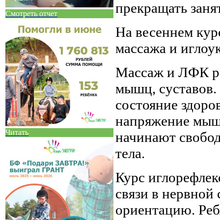
прекращать заня
Смотреть отчет
На весеннем кур
массажа и иглоу
Массаж и ЛФК ра
мышц, суставов.
состояние здоро
напряжение мышц
Читать
начинают свобод
тела.
Курс иглорефлек
связи в нервной 
ориентацию. Реб