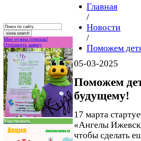
Главная
/
Новости
/
Мне нужна помощь!
Отправить заявку
Поможем детя
05-03-2025
Поможем дет
будущему!
17 марта старту
Участвовать
«Ангелы Ижевска
чтобы сделать е