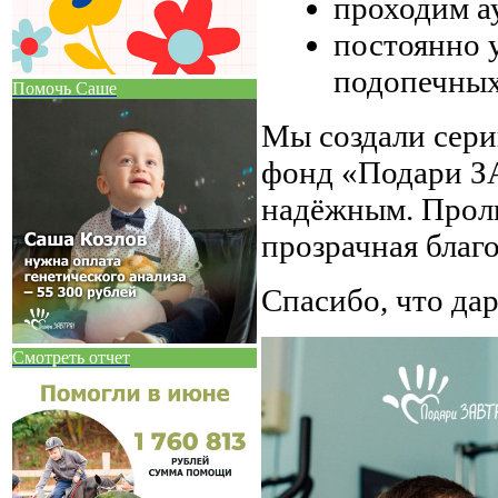
проходим ау
постоянно 
подопечных
Помочь Саше
Мы создали серию
фонд «Подари З
надёжным. Проли
прозрачная благ
Спасибо, что да
Смотреть отчет