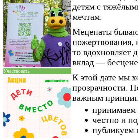
детям с тяжёлым
мечтам.
Меценаты бывают
пожертвования, 
то вдохновляет 
вклад — бесцене
Участвовать
К этой дате мы 
прозрачности. П
важным принцип
принимаем 
честно и п
публикуем 