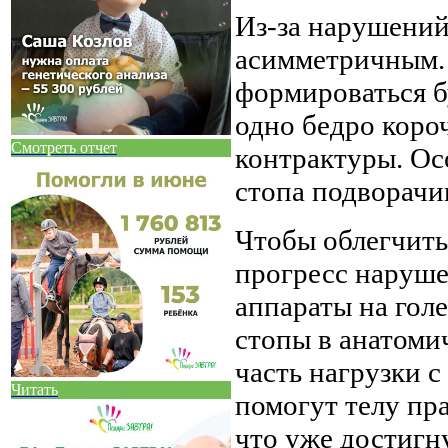
Из-за нарушений
асимметричным. 
формироваться б
одно бедро короч
Смотреть отчет
контрактуры. Ос
стопа подворачив
Чтобы облегчить
прогресс наруш
аппараты на гол
стопы в анатоми
часть нагрузки с
Читать
помогут телу пра
что уже достигн