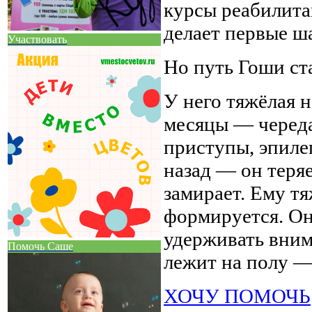
курсы реабилита
делает первые ш
Участвовать
Но путь Гоши ста
У него тяжёлая 
месяцы — череда
приступы, эпиле
назад — он теряе
замирает. Ему тя
формируется. Он
удерживать вним
Помочь Саше
лежит на полу — 
ХОЧУ ПОМОЧЬ